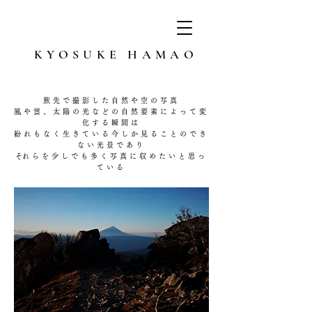
KYOSUKE HAMAO
旅先で撮影した​自然や空の写真
風や雲、太陽の光などの自然要素によって変
化する瞬間は
紛れもなく生きている今しか見ることのでき
ない光景であり
​それらを少しでも多く写真に収めたいと思っ
ている